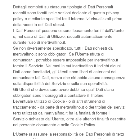
Dettagli completi su ciascuna tipologia di Dati Personali
raccolti sono forniti nelle sezioni dedicate di questa privacy
policy o mediante specifici testi informativi visualizzati prima
della raccolta dei Dati stessi.
I Dati Personali possono essere liberamente forniti dall'Utente
o, nel caso di Dati di Utilizzo, raccolti automaticamente
durante l'uso di inertivalfino.it.
Se non diversamente specificato, tutti i Dati richiesti da
inertivalfino.it sono obbligatori. Se l’Utente rifiuta di
comunicarli, potrebbe essere impossibile per inertivalfino.it
fornire il Servizio. Nei casi in cui inertivalfino.it indichi alcuni
Dati come facoltativi, gli Utenti sono liberi di astenersi dal
comunicare tali Dati, senza che ciò abbia alcuna conseguenza
sulla disponibilità del Servizio o sulla sua operatività.
Gli Utenti che dovessero avere dubbi su quali Dati siano
obbligatori sono incoraggiati a contattare il Titolare.
L’eventuale utilizzo di Cookie - o di altri strumenti di
tracciamento - da parte di inertivalfino.it o dei titolari dei servizi
terzi utilizzati da inertivalfino.it ha la finalità di fornire il
Servizio richiesto dall'Utente, oltre alle ulteriori finalità descritte
nel presente documento e nella Cookie Policy.
L'Utente si assume la responsabilità dei Dati Personali di terzi