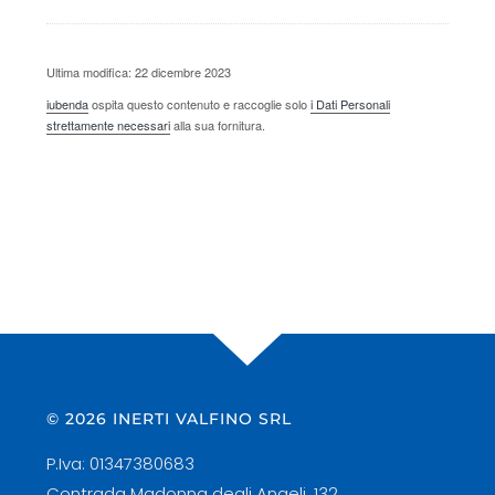
Ultima modifica: 22 dicembre 2023
iubenda
ospita questo contenuto e raccoglie solo
i Dati Personali
strettamente necessari
alla sua fornitura.
© 2026 INERTI VALFINO SRL
P.Iva: 01347380683
Contrada Madonna degli Angeli, 132