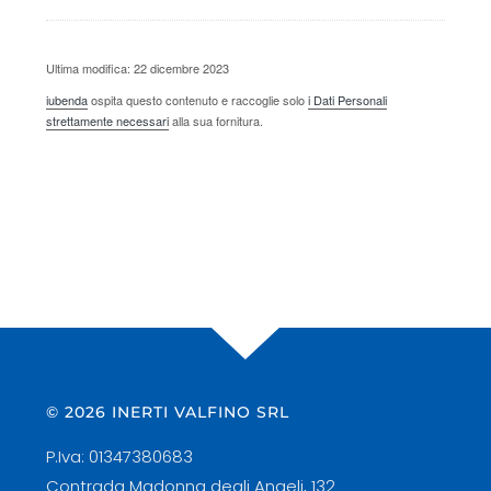
Ultima modifica: 22 dicembre 2023
iubenda
ospita questo contenuto e raccoglie solo
i Dati Personali
strettamente necessari
alla sua fornitura.
© 2026 INERTI VALFINO SRL
P.Iva: 01347380683
Contrada Madonna degli Angeli, 132