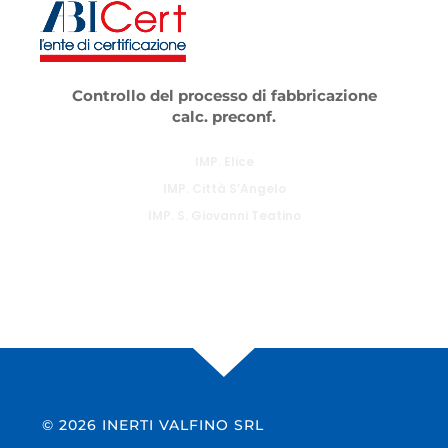
Controllo del processo di fabbricazione
calc. preconf.
IMP. Elice
IMP. Città S’Angelo
IMP. S. Giovanni Teatino
© 2026 INERTI VALFINO SRL