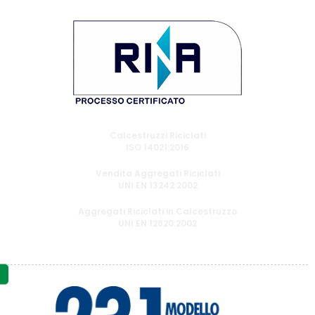
Calcestruzzi Riciclati
ISO 14021:2016
Vendita Aggregati Riciclati
UNI EN 13242:2002
Aggregati Riciclati in Calcestruzzo
UNI EN 12620:2002